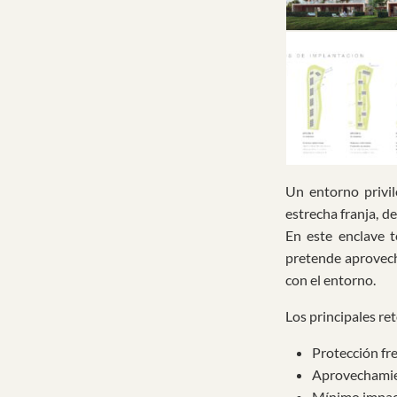
Un entorno privile
estrecha franja, d
En este enclave t
pretende aprovech
con el entorno.
Los principales re
Protección fre
Aprovechamie
Mínimo impac