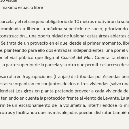
 máximo espacio libre
 parcela y el retranqueo obligatorio de 10 metros motivaron la sol
ncaminada a liberar la máxima superficie de suelo, priorizando 
 construcción… una oportunidad de fusionar estas áreas abiertas c
 Se trata de un proyecto en el que, desde el primer momento, libe
e, planteando para ello dos entradas independientes, una por el 
or el vial público que llega al
Cuartel del Mar
. Cuenta también
la parte superior de la parcela y la otra que permitir el acceso desd
sarrolla en 6 agrupaciones (franjas) distribuidas por 6 sendas pea
 Éstas se organizan en conjuntos de dos o tres viviendas (salvo una
iendas) Los giros en planta pretende proveer a cada vivienda de 
 teniendo en cuenta la protección frente al viento de Levante. La 
mite un escalonamiento de la volumetría, interfiriéndose lo mí
 otras y facilitando que las más alejadas puedan disfrutar también