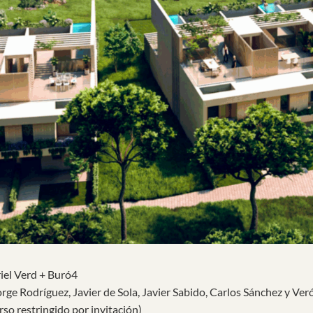
iel Verd + Buró4
orge Rodríguez, Javier de Sola, Javier Sabido, Carlos Sánchez y Ve
so restringido por invitación)