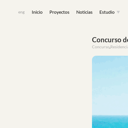
Skip
Inicio
Proyectos
Noticias
Estudio
toggle
eng
child
to
menu
content
Concurso de
Concurso
,
Residenci