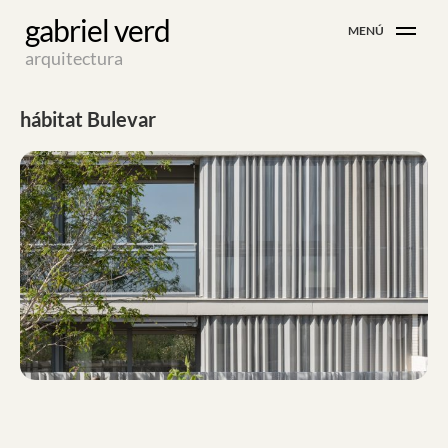
Skip
gabriel verd
MENÚ
to
arquitectura
content
hábitat Bulevar